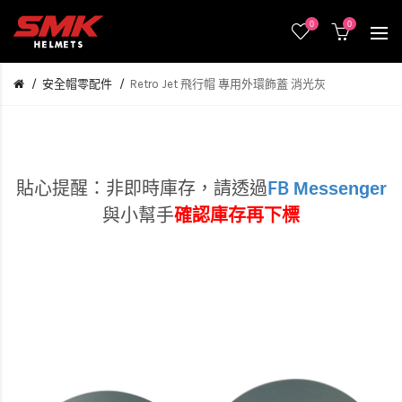
0
0
安全帽零配件
Retro Jet 飛行帽 專用外環飾蓋 消光灰
Messenger
貼心提醒：非即時庫存，
請透過
FB
與小幫手
確認庫存再下標