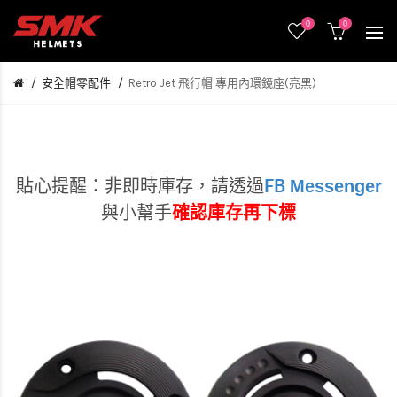
0
0
安全帽零配件
Retro Jet 飛行帽 專用內環鏡座(亮黑)
Messenger
貼心提醒：非即時庫存，
請透過
FB
與小幫手
確認庫存再下標