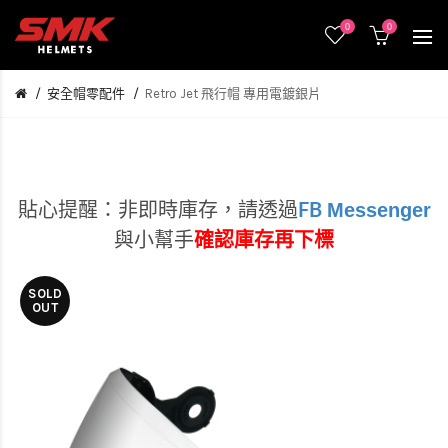
0
0
安全帽零配件
Retro Jet 飛行帽 專用電鍍銀片
Messenger
貼心提醒：非即時庫存，
請透過
FB
與小幫手
確認庫存再下標
SOLD
OUT