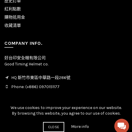
歷史訂單
紅利點數
購物抵用金
收藏清單
COMPANY INFO.
好台印安全帽有限公司
Good Timing Helmet co.
HQ 新竹市東區中華路一段286號
Phone: (+886) 0970151177
We use cookies to improve your experience on our website.
By browsing this website, you agree to our use of cookies.
© Copyright - All rights reserved. 2020 - 2026
More info
CLOSE