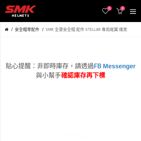
0
0
安全帽零配件
SMK 全罩安全帽 配件 STELLAR 專用尾翼 燻黑
Messenger
貼心提醒：非即時庫存，
請透過
FB
與小幫手
確認庫存再下標