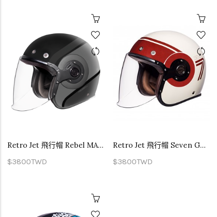
Retro Jet 飛行帽 Rebel MA266
Retro Jet 飛行帽 Seven GL130
$3800TWD
$3800TWD