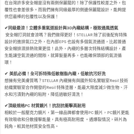
在台灣許多安全帽是沒有兩側保麗龍的！除了保護性較差之外，包
覆性也會差很多。而我們擁有同級最厚的側邊保麗龍設計，能夠提
供您最棒的包覆性以及保護！
✔同級最涼！立體多重氣道設計與3D內襯結構，極致通風透氣
安全帽打洞就會涼嗎？我們做得更好！STELLAR 除了前後配有特殊
設計的進排氣口之外，在內部EPS 也設有多個氣流通道，比起普通
安全帽排濕排熱效果更佳！此外，內襯的多層次特殊結構設計，產
生能讓空氣流通的間隙，就算髮量再多，也能確保頭部的氣流循
環！
✔ 美肌必備！全可拆特殊低敏樹脂內襯，低敏抗污好洗
想擁有完美膚質嗎？STELLAR 內襯擁有與國外知名實驗室Resil 技術
紡織實驗室合作開發的Resil 特殊塗層，能最大限度減少微生物、汗
水和污漬對內襯的粘附，降低過敏好清洗！
✔頂級規格PC 材質鏡片！抗刮抗衝擊高耐用
相較於一般壓克力鏡片，第一線品牌都會使用PC 鏡片，PC鏡片更能
有效吸收和分散撞擊能量，具有極高耐用度 。遇爆裂情況，碎片為
鈍角，較其他材質安全性高。