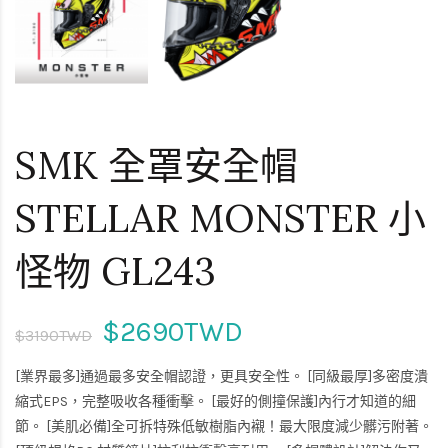
SMK 全罩安全帽
STELLAR MONSTER 小
怪物 GL243
$2690TWD
$3190TWD
[業界最多]通過最多安全帽認證，更具安全性。 [同級最厚]多密度潰
縮式EPS，完整吸收各種衝擊。 [最好的側撞保護]內行才知道的細
節。 [美肌必備]全可拆特殊低敏樹脂內襯！最大限度減少髒污附著。