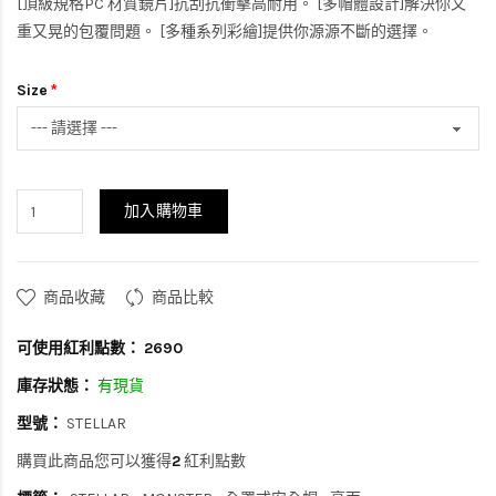
[頂級規格PC 材質鏡片]抗刮抗衝擊高耐用。 [多帽體設計]解決你又
重又晃的包覆問題。 [多種系列彩繪]提供你源源不斷的選擇。
Size
加入購物車
商品收藏
商品比較
可使用紅利點數：
2690
庫存狀態：
有現貨
型號：
STELLAR
購買此商品您可以獲得
2
紅利點數