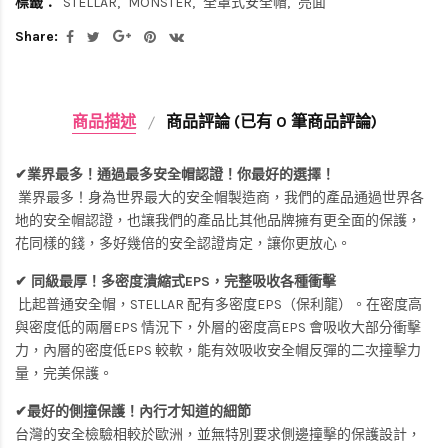
標籤：
STELLAR
MONSTER
全罩式安全帽
亮面
Share:
商品描述
商品評論 (已有 0 筆商品評論)
✔業界最多！通過最多安全帽認證！你最好的選擇！
業界最多！身為世界最大的安全帽製造商，我們的產品通過世界各
地的安全帽認證，也讓我們的產品比其他品牌擁有更全面的保護，
花同樣的錢，多好幾倍的安全認證肯定，讓你更放心。
✔ 同級最厚！多密度潰縮式EPS，完整吸收各種衝擊
比起普通安全帽，STELLAR 配有多密度EPS（保利龍）。在密度高
與密度低的兩層EPS 情況下，外層的密度高EPS 會吸收大部分衝擊
力，內層的密度低EPS 較軟，能有效吸收安全帽反彈的二次撞擊力
量，完美保護。
✔最好的側撞保護！內行才知道的細節
台灣的安全檢驗相較於歐洲，並無特別要求側邊撞擊的保護設計，