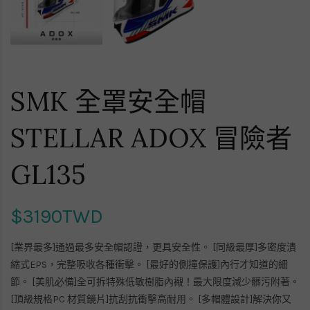
SMK 全罩安全帽
STELLAR ADOX 冒險者
GL135
$3190TWD
[業界最多]通過最多安全帽認證，更具安全性。 [同級最厚]多密度潰
縮式EPS，完整吸收各種衝擊。 [最好的側撞保護]內行才知道的細
節。 [美肌必備]全可拆特殊低敏樹脂內襯！最大限度減少髒污附著。
[頂級規格PC 材質鏡片]抗刮抗衝擊高耐用。 [多帽體設計]解決你又