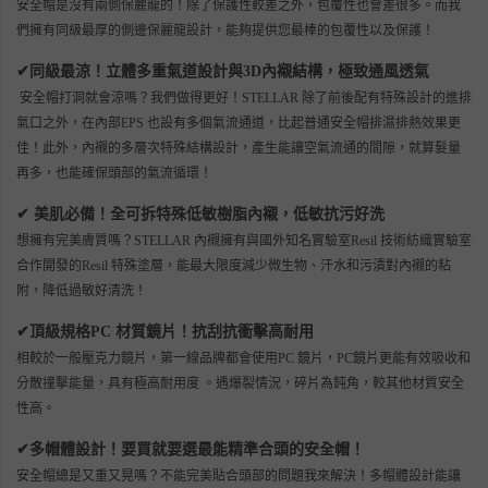
安全帽是沒有兩側保麗龍的！除了保護性較差之外，包覆性也會差很多
。而
我
們擁有同級最厚的側邊保麗龍設計，能夠提供您最棒的包覆性以及保護！
同級最涼！立體多重氣道設計與3D內襯結構，極致通風透氣
✔
安全帽打洞就會涼嗎？我們做得更好！STELLAR 除了前後配有特殊設計的進排
氣口之外，在內部EPS 也設有多個氣流通道，比起普通安全帽排濕排熱效果更
佳！此外，內襯的多層次特殊結構設計，產生能讓空氣流通的間隙，就算髮量
再多，也能確保頭部的氣流循環！
美肌必備！全可拆特殊低敏樹脂內襯，
低敏抗污好洗
✔
想擁有完美膚質嗎？STELLAR 內襯擁有與國外知名實驗室Resil 技術紡織實驗室
合作開發的Resil 特殊塗層，能最大限度減少微生物、汗水和污漬對內襯的粘
附，降低過敏好清洗！
頂級規格PC 材質鏡片！抗刮抗衝擊
高
耐用
✔
相較於一般壓克力鏡片，第一線品牌都會使用PC 鏡片，PC鏡片更能有效吸收和
分散撞擊能量，具有極高耐用度 。遇爆裂情況，碎片為鈍角，較其他材質安全
性高。
多帽體設計！要買就要選最能精準合頭的安全帽！
✔
安全帽總是又重
又
晃嗎？不能完美貼合頭部的問題我來解決！多帽體設計能讓