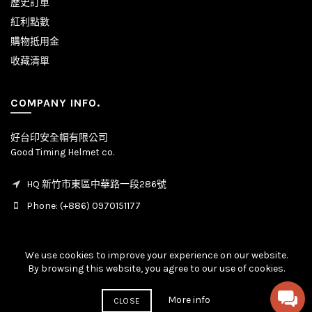
歷史訂單
紅利點數
購物抵用金
收藏清單
COMPANY INFO.
好台印安全帽有限公司
Good Timing Helmet co.
HQ 新竹市東區中華路一段286號
Phone: (+886) 0970151177
We use cookies to improve your experience on our website.
By browsing this website, you agree to our use of cookies.
© Copyright - All rights reserved. 2020 - 2026
More info
CLOSE