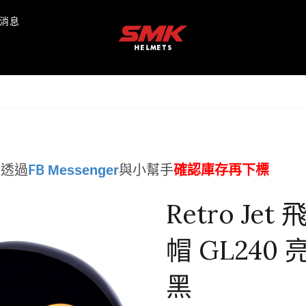
消息
Messenger
請透過
FB
與小幫手
確認庫存再下標
Retro Jet 
帽 GL240 
黑