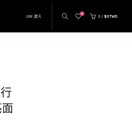
0
LINE 登入
0
/
$0TWD
飛行
亮面