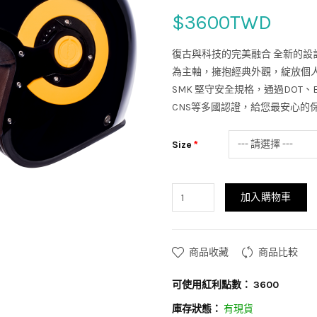
$3600TWD
復古與科技的完美融合 全新的設
為主軸，擁抱經典外觀，綻放個
SMK 堅守安全規格，通過DOT、E
CNS等多國認證，給您最安心的
Size
加入購物車
商品收藏
商品比較
可使用紅利點數：
3600
庫存狀態：
有現貨