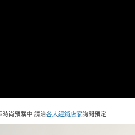
添時尚預購中 請洽
各大經銷店家
詢問預定