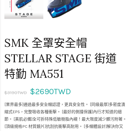
SMK 全罩安全帽
STELLAR STAGE 街道
特勤 MA551
$2690TWD
$3190TWD
[業界最多]通過最多安全帽認證，更具安全性。 [同級最厚]多密度潰
縮式EPS，完整吸收各種衝擊。 [最好的側撞保護]內行才知道的細
節。 [美肌必備]全可拆特殊低敏樹脂內襯！最大限度減少髒污附著。
[頂級規格PC 材質鏡片]抗刮抗衝擊高耐用。 [多帽體設計]解決你又