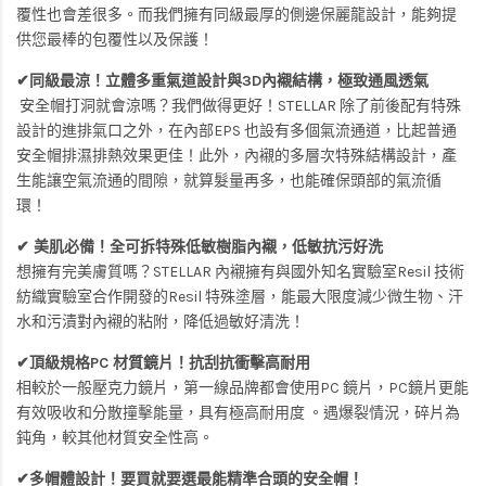
覆性也會差很多。而我們擁有同級最厚的側邊保麗龍設計，能夠提
供您最棒的包覆性以及保護！
✔同級最涼！立體多重氣道設計與3D內襯結構，極致通風透氣
安全帽打洞就會涼嗎？我們做得更好！STELLAR 除了前後配有特殊
設計的進排氣口之外，在內部EPS 也設有多個氣流通道，比起普通
安全帽排濕排熱效果更佳！此外，內襯的多層次特殊結構設計，產
生能讓空氣流通的間隙，就算髮量再多，也能確保頭部的氣流循
環！
✔ 美肌必備！全可拆特殊低敏樹脂內襯，低敏抗污好洗
想擁有完美膚質嗎？STELLAR 內襯擁有與國外知名實驗室Resil 技術
紡織實驗室合作開發的Resil 特殊塗層，能最大限度減少微生物、汗
水和污漬對內襯的粘附，降低過敏好清洗！
✔頂級規格PC 材質鏡片！抗刮抗衝擊高耐用
相較於一般壓克力鏡片，第一線品牌都會使用PC 鏡片，PC鏡片更能
有效吸收和分散撞擊能量，具有極高耐用度 。遇爆裂情況，碎片為
鈍角，較其他材質安全性高。
✔多帽體設計！要買就要選最能精準合頭的安全帽！