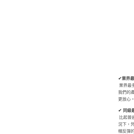
✔業界
業界最
我們的
更放心
✔ 同級
比起普通
況下，外
帽反彈