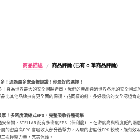
商品描述
商品評論 (已有 0 筆商品評論)
最多！通過最多安全帽認證！你最好的選擇！
多！身為世界最大的安全帽製造商，我們的產品通過世界各地的安全帽認
產品比其他品牌擁有更全面的保護，花同樣的錢，多好幾倍的安全認證肯
。
最厚！多密度潰縮式EPS，完整吸收各種衝擊
安全帽，STELLAR 配有多密度EPS（保利龍）。在密度高與密度低的兩層E
層的密度高EPS 會吸收大部分衝擊力，內層的密度低EPS 較軟，能有效
的二次撞擊力量，完美保護。