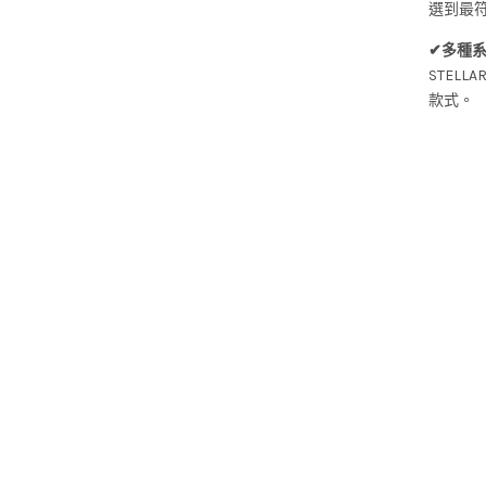
選到最
✔多種
STEL
款式。