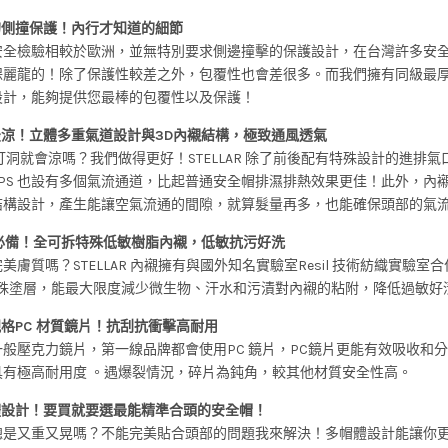
的側撞保護！內行才知道的細節
安全檢驗相較於歐洲，並無特別要求側邊撞擊的保護設計，在台灣許多安
保麗龍的！除了保護性較差之外，包覆性也會差很多。而我們擁有同級最
設計，能夠提供您最棒的包覆性以及保護！
最涼！立體多重氣道設計與3D內襯結構，極致通風透氣
洞就會涼嗎？我們做得更好！STELLAR 除了前後配有特殊設計的進排氣
PS 也設有多個氣流通道，比起普通安全帽排濕排熱效果更佳！此外，內
結構設計，產生能讓空氣流通的間隙，就算髮量再多，也能確保頭部的氣
肌必備！全可拆特殊低敏樹脂內襯，低敏抗污好洗
美膚質嗎？STELLAR 內襯擁有與國外知名實驗室Resil 技術紡織實驗室
l 特殊塗層，能最大限度減少微生物、汗水和污漬對內襯的粘附，降低過敏好
格PC 材質鏡片！抗刮抗衝擊高耐用
般壓克力鏡片，第一線品牌都會使用PC 鏡片，PC鏡片更能有效吸收和
具有極高耐用度 。遇爆裂情況，碎片為鈍角，較其他材質安全性高。
體設計！要買就要選最能精準合頭的安全帽！
總是又重又晃嗎？不能完美貼合頭部的問題我來解決！多帽體設計能讓你