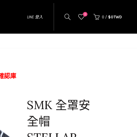
0
LINE 登入
0
/
$0TWD
確認庫
SMK 全罩安
全帽