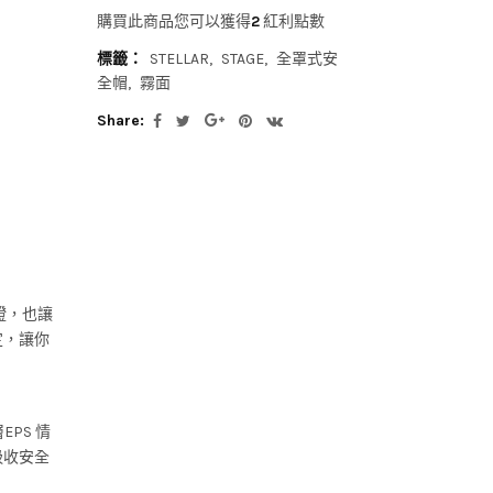
購買此商品您可以獲得
2
紅利點數
標籤：
STELLAR
STAGE
全罩式安
全帽
霧面
Share:
證，也讓
定，讓你
PS 情
吸收安全