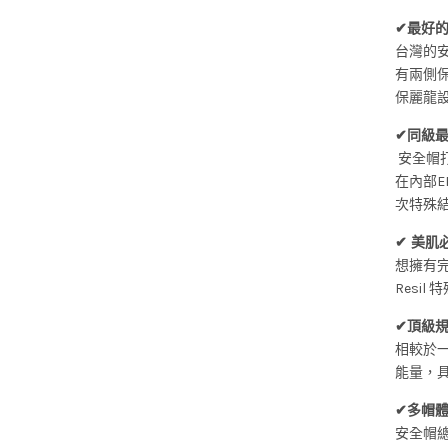
✔最好
台灣的
有兩側
保麗龍
✔同級
安全帽打
在內部E
次特殊
✔ 美
想擁有完
Resi
✔頂級規
相較於一
能量，
✔多帽
安全帽