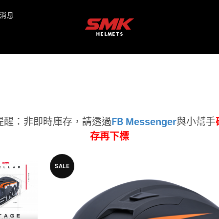
消息
Messenger
提醒：非即時庫存，
請透過
FB
與小幫手
存再下標
SALE