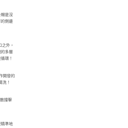
全帽是沒
厚的側邊
口之外，
襯的多層
流循環！
合作開發的
清洗！
分散撞擊
更精準地