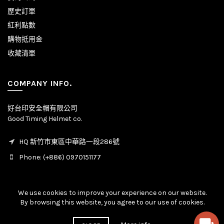
歷史訂單
紅利點數
購物抵用金
收藏清單
COMPANY INFO.
好台印安全帽有限公司
Good Timing Helmet co.
HQ 新竹市東區中華路一段286號
Phone: (+886) 0970151177
We use cookies to improve your experience on our website.
By browsing this website, you agree to our use of cookies.
© Copyright - All rights reserved. 2020 - 2026