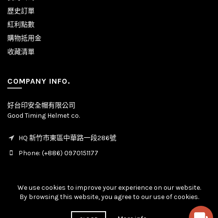
歷史訂單
紅利點數
購物抵用金
收藏清單
COMPANY INFO.
好台印安全帽有限公司
Good Timing Helmet co.
HQ 新竹市東區中華路一段286號
Phone: (+886) 0970151177
We use cookies to improve your experience on our website.
By browsing this website, you agree to our use of cookies.
© Copyright - All rights reserved. 2020 - 2026