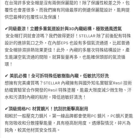
在台灣許多安全帽是沒有兩側保麗龍的！除了保護性較差之外，包
覆性也會差很多。而我們擁有同級最厚的側邊保麗龍設計，能夠提
供您最棒的包覆性以及保護！
✔同級最涼！立體多重氣道設計與3D內襯結構，極致通風透氣
安全帽打洞就會涼嗎？我們做得更好！STELLAR 除了前後配有特殊
設計的進排氣口之外，在內部EPS 也設有多個氣流通道，比起普通
安全帽排濕排熱效果更佳！此外，內襯的多層次特殊結構設計，產
生能讓空氣流通的間隙，就算髮量再多，也能確保頭部的氣流循
環！
✔ 美肌必備！全可拆特殊低敏樹脂內襯，低敏抗污好洗
想擁有完美膚質嗎？STELLAR 內襯擁有與國外知名實驗室Resil 技術
紡織實驗室合作開發的Resil 特殊塗層，能最大限度減少微生物、汗
水和污漬對內襯的粘附，降低過敏好清洗！
✔頂級規格PC 材質鏡片！抗刮抗衝擊高耐用
相較於一般壓克力鏡片，第一線品牌都會使用PC 鏡片，PC鏡片更能
有效吸收和分散撞擊能量，具有極高耐用度 。遇爆裂情況，碎片為
鈍角，較其他材質安全性高。