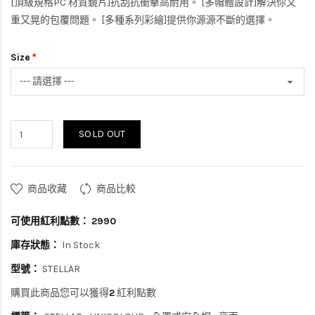
[頂級規格PC 材質鏡片]抗刮抗衝擊高耐用。 [多帽體設計]解決你又
重又晃的包覆問題。 [多種系列彩繪]提供你源源不斷的選擇。
Size
SOLD OUT
商品收藏
商品比較
可使用紅利點數：
2990
庫存狀態：
In Stock
型號：
STELLAR
購買此商品您可以獲得
2
紅利點數