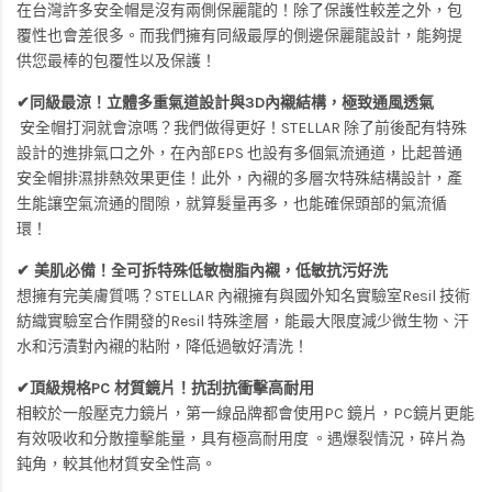
在台灣許多安全帽是沒有兩側保麗龍的！除了保護性較差之外，包
覆性也會差很多。而我們擁有同級最厚的側邊保麗龍設計，能夠提
供您最棒的包覆性以及保護！
✔同級最涼！立體多重氣道設計與3D內襯結構，極致通風透氣
安全帽打洞就會涼嗎？我們做得更好！STELLAR 除了前後配有特殊
設計的進排氣口之外，在內部EPS 也設有多個氣流通道，比起普通
安全帽排濕排熱效果更佳！此外，內襯的多層次特殊結構設計，產
生能讓空氣流通的間隙，就算髮量再多，也能確保頭部的氣流循
環！
✔ 美肌必備！全可拆特殊低敏樹脂內襯，低敏抗污好洗
想擁有完美膚質嗎？STELLAR 內襯擁有與國外知名實驗室Resil 技術
紡織實驗室合作開發的Resil 特殊塗層，能最大限度減少微生物、汗
水和污漬對內襯的粘附，降低過敏好清洗！
✔頂級規格PC 材質鏡片！抗刮抗衝擊高耐用
相較於一般壓克力鏡片，第一線品牌都會使用PC 鏡片，PC鏡片更能
有效吸收和分散撞擊能量，具有極高耐用度 。遇爆裂情況，碎片為
鈍角，較其他材質安全性高。