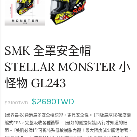
SMK 全罩安全帽
STELLAR MONSTER 小
怪物 GL243
$2690TWD
$3190TWD
[業界最多]通過最多安全帽認證，更具安全性。 [同級最厚]多密度潰
縮式EPS，完整吸收各種衝擊。 [最好的側撞保護]內行才知道的細
節。 [美肌必備]全可拆特殊低敏樹脂內襯！最大限度減少髒污附著。