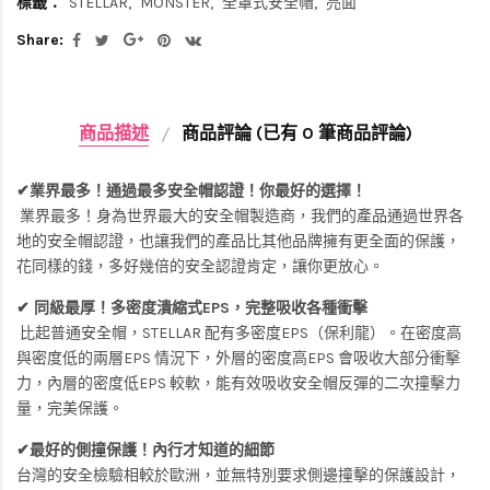
標籤：
STELLAR
MONSTER
全罩式安全帽
亮面
Share:
商品描述
商品評論 (已有 0 筆商品評論)
✔業界最多！通過最多安全帽認證！你最好的選擇！
業界最多！身為世界最大的安全帽製造商，我們的產品通過世界各
地的安全帽認證，也讓我們的產品比其他品牌擁有更全面的保護，
花同樣的錢，多好幾倍的安全認證肯定，讓你更放心。
✔ 同級最厚！多密度潰縮式EPS，完整吸收各種衝擊
比起普通安全帽，STELLAR 配有多密度EPS（保利龍）。在密度高
與密度低的兩層EPS 情況下，外層的密度高EPS 會吸收大部分衝擊
力，內層的密度低EPS 較軟，能有效吸收安全帽反彈的二次撞擊力
量，完美保護。
✔最好的側撞保護！內行才知道的細節
台灣的安全檢驗相較於歐洲，並無特別要求側邊撞擊的保護設計，