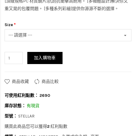
[頂級規格PC 材質鏡片]抗刮抗衝擊高耐用。 [多帽體設計]解決你又
重又晃的包覆問題。 [多種系列彩繪]提供你源源不斷的選擇。
Size
加入購物車
商品收藏
商品比較
可使用紅利點數：
2690
庫存狀態：
有現貨
型號：
STELLAR
購買此商品您可以獲得
2
紅利點數