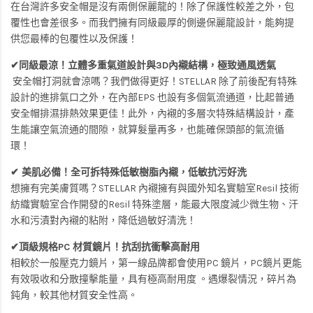
在台灣許多安全帽是沒有兩側保麗龍的！除了保護性較差之外，包
覆性也會差很多。而我們擁有同級最厚的側邊保麗龍設計，能夠提
供您最棒的包覆性以及保護！
✔同級最涼！立體多重氣道設計與3D內襯結構，極致通風透氣
安全帽打洞就會涼嗎？我們做得更好！STELLAR 除了前後配有特殊
設計的進排氣口之外，在內部EPS 也設有多個氣流通道，比起普通
安全帽排濕排熱效果更佳！此外，內襯的多層次特殊結構設計，產
生能讓空氣流通的間隙，就算髮量再多，也能確保頭部的氣流循
環！
✔ 美肌必備！全可拆特殊低敏樹脂內襯，低敏抗污好洗
想擁有完美膚質嗎？STELLAR 內襯擁有與國外知名實驗室Resil 技術
紡織實驗室合作開發的Resil 特殊塗層，能最大限度減少微生物、汗
水和污漬對內襯的粘附，降低過敏好清洗！
✔頂級規格PC 材質鏡片！抗刮抗衝擊高耐用
相較於一般壓克力鏡片，第一線品牌都會使用PC 鏡片，PC鏡片更能
有效吸收和分散撞擊能量，具有極高耐用度 。遇爆裂情況，碎片為
鈍角，較其他材質安全性高。