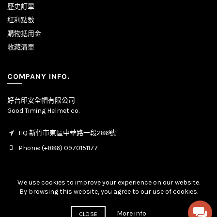
歷史訂單
紅利點數
購物抵用金
收藏清單
COMPANY INFO.
好台印安全帽有限公司
Good Timing Helmet co.
HQ 新竹市東區中華路一段286號
Phone: (+886) 0970151177
We use cookies to improve your experience on our website.
By browsing this website, you agree to our use of cookies.
© Copyright - All rights reserved. 2020 - 2026
More info
CLOSE