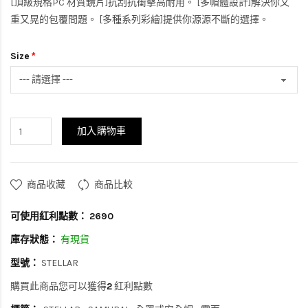
[頂級規格PC 材質鏡片]抗刮抗衝擊高耐用。 [多帽體設計]解決你又
重又晃的包覆問題。 [多種系列彩繪]提供你源源不斷的選擇。
Size
加入購物車
商品收藏
商品比較
可使用紅利點數：
2690
庫存狀態：
有現貨
型號：
STELLAR
購買此商品您可以獲得
2
紅利點數