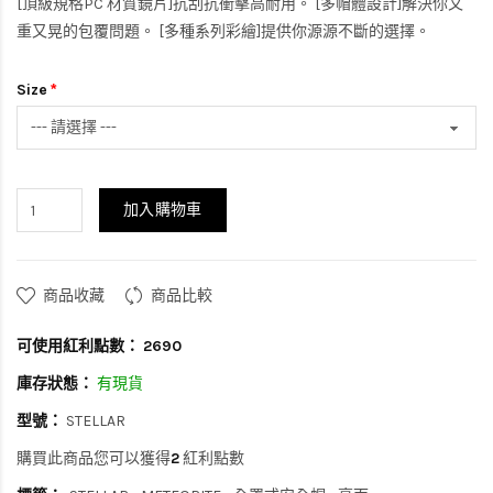
[頂級規格PC 材質鏡片]抗刮抗衝擊高耐用。 [多帽體設計]解決你又
重又晃的包覆問題。 [多種系列彩繪]提供你源源不斷的選擇。
Size
加入購物車
商品收藏
商品比較
可使用紅利點數：
2690
庫存狀態：
有現貨
型號：
STELLAR
購買此商品您可以獲得
2
紅利點數