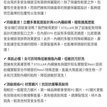
在台灣許多安全帽是沒有兩側保麗龍的！除了保護性較差之外，包
覆性也會差很多。而我們擁有同級最厚的側邊保麗龍設計，能夠提
供您最棒的包覆性以及保護！
✔同級最涼！立體多重氣道設計與3D內襯結構，極致通風透氣
安全帽打洞就會涼嗎？我們做得更好！STELLAR 除了前後配有特殊
設計的進排氣口之外，在內部EPS 也設有多個氣流通道，比起普通
安全帽排濕排熱效果更佳！此外，內襯的多層次特殊結構設計，產
生能讓空氣流通的間隙，就算髮量再多，也能確保頭部的氣流循
環！
✔ 美肌必備！全可拆特殊低敏樹脂內襯，低敏抗污好洗
想擁有完美膚質嗎？STELLAR 內襯擁有與國外知名實驗室Resil 技術
紡織實驗室合作開發的Resil 特殊塗層，能最大限度減少微生物、汗
水和污漬對內襯的粘附，降低過敏好清洗！
✔頂級規格PC 材質鏡片！抗刮抗衝擊高耐用
相較於一般壓克力鏡片，第一線品牌都會使用PC 鏡片，PC鏡片更能
有效吸收和分散撞擊能量，具有極高耐用度 。遇爆裂情況，碎片為
鈍角，較其他材質安全性高。