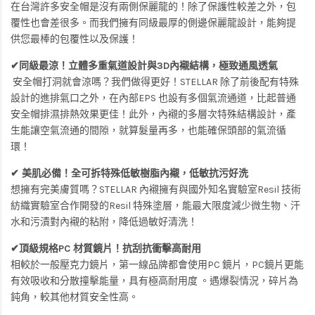
在台灣許多安全帽是沒有兩側保麗龍的！除了保護性較差之外，包
覆性也會差很多。而我們擁有同級最厚的側邊保麗龍設計，能夠提
供您最棒的包覆性以及保護！
✔同級最涼！立體多重氣道設計與3D內襯結構，極致通風透氣
安全帽打洞就會涼嗎？我們做得更好！STELLAR 除了前後配有特殊
設計的進排氣口之外，在內部EPS 也設有多個氣流通道，比起普通
安全帽排濕排熱效果更佳！此外，內襯的多層次特殊結構設計，產
生能讓空氣流通的間隙，就算髮量再多，也能確保頭部的氣流循
環！
✔ 美肌必備！全可拆特殊低敏樹脂內襯，低敏抗污好洗
想擁有完美膚質嗎？STELLAR 內襯擁有與國外知名實驗室Resil 技術
紡織實驗室合作開發的Resil 特殊塗層，能最大限度減少微生物、汗
水和污漬對內襯的粘附，降低過敏好清洗！
✔頂級規格PC 材質鏡片！抗刮抗衝擊高耐用
相較於一般壓克力鏡片，第一線品牌都會使用PC 鏡片，PC鏡片更能
有效吸收和分散撞擊能量，具有極高耐用度 。遇爆裂情況，碎片為
鈍角，較其他材質安全性高。