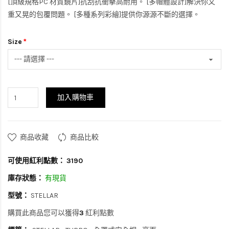
[頂級規格PC 材質鏡片]抗刮抗衝擊高耐用。 [多帽體設計]解決你又
重又晃的包覆問題。 [多種系列彩繪]提供你源源不斷的選擇。
Size
加入購物車
商品收藏
商品比較
可使用紅利點數：
3190
庫存狀態：
有現貨
型號：
STELLAR
購買此商品您可以獲得
3
紅利點數