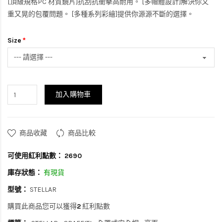
[頂級規格PC 材質鏡片]抗刮抗衝擊高耐用。 [多帽體設計]解決你又
重又晃的包覆問題。 [多種系列彩繪]提供你源源不斷的選擇。
Size
加入購物車
商品收藏
商品比較
可使用紅利點數：
2690
庫存狀態：
有現貨
型號：
STELLAR
購買此商品您可以獲得
2
紅利點數