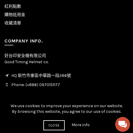
紅利點數
購物抵用金
收藏清單
COMPANY INFO.
好台印安全帽有限公司
Good Timing Helmet co.
HQ 新竹市東區中華路一段286號
Phone: (+886) 0970151177
We use cookies to improve your experience on our website.
By browsing this website, you agree to our use of cookies.
© Copyright - All rights reserved. 2020 - 2026
More info
CLOSE