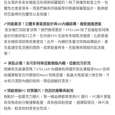
在台灣許多安全帽是沒有兩側保麗龍的！除了保護性較差之外，包
覆性也會差很多。而我們擁有同級最厚的側邊保麗龍設計，能夠提
供您最棒的包覆性以及保護！
✔同級最涼！立體多重氣道設計與3D內襯結構，極致通風透氣
安全帽打洞就會涼嗎？我們做得更好！STELLAR 除了前後配有特殊
設計的進排氣口之外，在內部EPS 也設有多個氣流通道，比起普通
安全帽排濕排熱效果更佳！此外，內襯的多層次特殊結構設計，產
生能讓空氣流通的間隙，就算髮量再多，也能確保頭部的氣流循
環！
✔ 美肌必備！全可拆特殊低敏樹脂內襯，低敏抗污好洗
想擁有完美膚質嗎？STELLAR 內襯擁有與國外知名實驗室Resil 技術
紡織實驗室合作開發的Resil 特殊塗層，能最大限度減少微生物、汗
水和污漬對內襯的粘附，降低過敏好清洗！
✔頂級規格PC 材質鏡片！抗刮抗衝擊高耐用
相較於一般壓克力鏡片，第一線品牌都會使用PC 鏡片，PC鏡片更能
有效吸收和分散撞擊能量，具有極高耐用度 。遇爆裂情況，碎片為
鈍角，較其他材質安全性高。