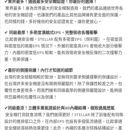
✔業界最多！通過最多安全帽認證！你最好的選擇！
業界最多！身為世界最大的安全帽製造商，我們的產品通過世界各
地的安全帽認證，也讓我們的產品比其他品牌擁有更全面的保護，
花同樣的錢，多好幾倍的安全認證肯定，讓你更放心。
✔ 同級最厚！多密度潰縮式EPS，完整吸收各種衝擊
比起普通安全帽，STELLAR 配有多密度EPS（保利龍）。在密度高
與密度低的兩層EPS 情況下，外層的密度高EPS 會吸收大部分衝擊
力，內層的密度低EPS 較軟，能有效吸收安全帽反彈的二次撞擊力
量，完美保護。
✔最好的側撞保護！內行才知道的細節
台灣的安全檢驗相較於歐洲，並無特別要求側邊撞擊的保護設計，
在台灣許多安全帽是沒有兩側保麗龍的！除了保護性較差之外，包
覆性也會差很多。而我們擁有同級最厚的側邊保麗龍設計，能夠提
供您最棒的包覆性以及保護！
✔同級最涼！立體多重氣道設計與3D內襯結構，極致通風透氣
安全帽打洞就會涼嗎？我們做得更好！STELLAR 除了前後配有特殊
設計的進排氣口之外，在內部EPS 也設有多個氣流通道，比起普通
安全帽排濕排熱效果更佳！此外，內襯的多層次特殊結構設計，產