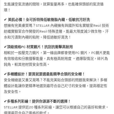
生能讓空氣流通的間隙，就算髮量再多，也能確保頭部的氣流循
環！
✔ 美肌必備！全可拆特殊低敏樹脂內襯，低敏抗污好洗
想擁有完美膚質嗎？STELLAR 內襯擁有與國外知名實驗室Resil 技術
紡織實驗室合作開發的Resil 特殊塗層，能最大限度減少微生物、汗
水和污漬對內襯的粘附，降低過敏好清洗！
✔頂級規格PC 材質鏡片！抗刮抗衝擊高耐用
相較於一般壓克力鏡片，第一線品牌都會使用PC 鏡片，PC鏡片更能
有效吸收和分散撞擊能量，具有極高耐用度 。遇爆裂情況，碎片為
鈍角，較其他材質安全性高。
✔多帽體設計！要買就要選最能精準合頭的安全帽！
安全帽總是又重又晃嗎？不能完美貼合頭部的問題我來解決！多帽
體設計能讓你更精準地選到最符合自己尺寸的安全帽，提高穩定性
及安全性。
✔多種系列彩繪！提供你源源不斷的選擇！
STELLAR 提供近20 種系列彩繪，讓您可以根據自己的喜好和需求，
選擇最符合自己風格的款式。