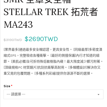
STELLAR TREK 拓荒者
MA243
$2690TWD
$3190TWD
[業界最多]通過最多安全帽認證，更具安全性。 [同級最厚]多密度潰
縮式EPS，完整吸收各種衝擊。 [最好的側撞保護]內行才知道的細
節。 [美肌必備]全可拆特殊低敏樹脂內襯！最大限度減少髒污附著。
[頂級規格PC 材質鏡片]抗刮抗衝擊高耐用。 [多帽體設計]解決你又
重又晃的包覆問題。 [多種系列彩繪]提供你源源不斷的選擇。
Size