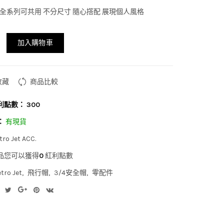
 Jet 全系列可共用 不分尺寸 隨心撘配 展現個人風格
加入購物車
收藏
商品比較
利點數：
300
：
有現貨
tro Jet ACC.
品您可以獲得
0
紅利點數
tro Jet
飛行帽
3/4安全帽
零配件