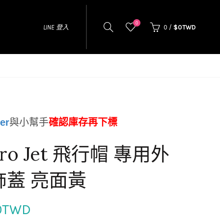
0
LINE 登入
0
/
$0TWD
er
與小幫手
確認庫存再下標
tro Jet 飛行帽 專用外
飾蓋 亮面黃
0TWD