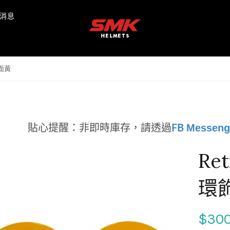
消息
亮面黃
Messeng
貼心提醒：非即時庫存，
請透過
FB
Re
環
$30