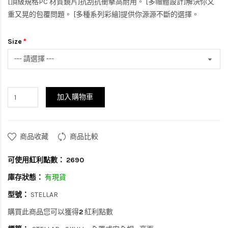
[頂級規格PC 材質鏡片]抗刮抗衝擊高耐用。 [多帽體設計]解決你又
重又晃的包覆問題。 [多種系列彩繪]提供你源源不斷的選擇。
Size
加入購物車
商品收藏
商品比較
可使用紅利點數：
2690
庫存狀態：
有現貨
型號：
STELLAR
購買此商品您可以獲得
2
紅利點數