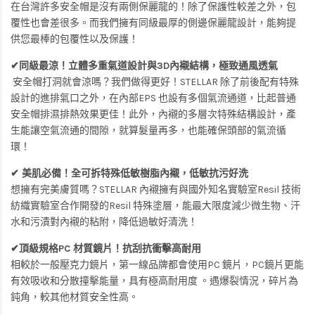
在台灣許多安全帽是沒有兩側保麗龍的！除了保護性較差之外，包
覆性也會差很多。而我們擁有同級最厚的側邊保麗龍設計，能夠提
供您最棒的包覆性以及保護！
✔同級最涼！立體多重氣道設計與3D內襯結構，極致通風透氣
安全帽打洞就會涼嗎？我們做得更好！STELLAR 除了前後配有特殊
設計的進排氣口之外，在內部EPS 也設有多個氣流通道，比起普通
安全帽排濕排熱效果更佳！此外，內襯的多層次特殊結構設計，產
生能讓空氣流通的間隙，就算髮量再多，也能確保頭部的氣流循
環！
✔ 美肌必備！全可拆特殊低敏樹脂內襯，低敏抗污好洗
想擁有完美膚質嗎？STELLAR 內襯擁有與國外知名實驗室Resil 技術
紡織實驗室合作開發的Resil 特殊塗層，能最大限度減少微生物、汗
水和污漬對內襯的粘附，降低過敏好清洗！
✔頂級規格PC 材質鏡片！抗刮抗衝擊高耐用
相較於一般壓克力鏡片，第一線品牌都會使用PC 鏡片，PC鏡片更能
有效吸收和分散撞擊能量，具有極高耐用度 。遇爆裂情況，碎片為
鈍角，較其他材質安全性高。