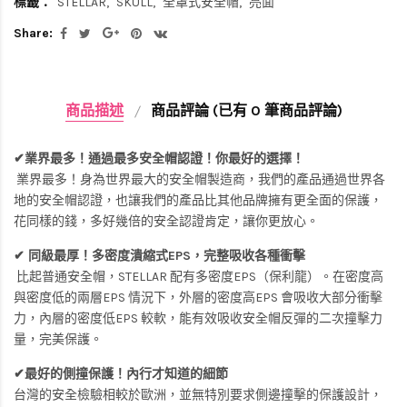
標籤：
STELLAR
SKULL
全罩式安全帽
亮面
Share:
商品描述
商品評論 (已有 0 筆商品評論)
✔業界最多！通過最多安全帽認證！你最好的選擇！
業界最多！身為世界最大的安全帽製造商，我們的產品通過世界各
地的安全帽認證，也讓我們的產品比其他品牌擁有更全面的保護，
花同樣的錢，多好幾倍的安全認證肯定，讓你更放心。
✔ 同級最厚！多密度潰縮式EPS，完整吸收各種衝擊
比起普通安全帽，STELLAR 配有多密度EPS（保利龍）。在密度高
與密度低的兩層EPS 情況下，外層的密度高EPS 會吸收大部分衝擊
力，內層的密度低EPS 較軟，能有效吸收安全帽反彈的二次撞擊力
量，完美保護。
✔最好的側撞保護！內行才知道的細節
台灣的安全檢驗相較於歐洲，並無特別要求側邊撞擊的保護設計，