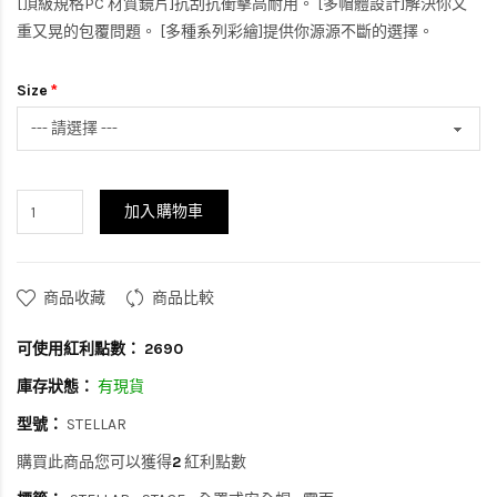
[頂級規格PC 材質鏡片]抗刮抗衝擊高耐用。 [多帽體設計]解決你又
重又晃的包覆問題。 [多種系列彩繪]提供你源源不斷的選擇。
Size
加入購物車
商品收藏
商品比較
可使用紅利點數：
2690
庫存狀態：
有現貨
型號：
STELLAR
購買此商品您可以獲得
2
紅利點數