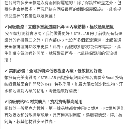
在台灣許多安全帽是沒有兩側保麗龍的！除了保護性較差之外，包
覆性也會差很多。而我們擁有同級最厚的側邊保麗龍設計，能夠提
供您最棒的包覆性以及保護！
✔同級最涼！立體多重氣道設計與3D內襯結構，極致通風透氣
安全帽打洞就會涼嗎？我們做得更好！STELLAR 除了前後配有特殊
設計的進排氣口之外，在內部EPS 也設有多個氣流通道，比起普通
安全帽排濕排熱效果更佳！此外，內襯的多層次特殊結構設計，產
生能讓空氣流通的間隙，就算髮量再多，也能確保頭部的氣流循
環！
✔ 美肌必備！全可拆特殊低敏樹脂內襯，低敏抗污好洗
想擁有完美膚質嗎？STELLAR 內襯擁有與國外知名實驗室Resil 技術
紡織實驗室合作開發的Resil 特殊塗層，能最大限度減少微生物、汗
水和污漬對內襯的粘附，降低過敏好清洗！
✔頂級規格PC 材質鏡片！抗刮抗衝擊高耐用
相較於一般壓克力鏡片，第一線品牌都會使用PC 鏡片，PC鏡片更能
有效吸收和分散撞擊能量，具有極高耐用度 。遇爆裂情況，碎片為
鈍角，較其他材質安全性高。