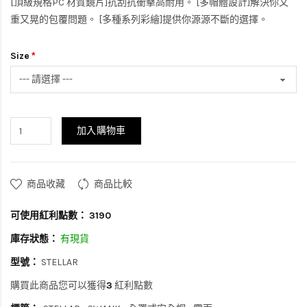
[頂級規格PC 材質鏡片]抗刮抗衝擊高耐用。 [多帽體設計]解決你又
重又晃的包覆問題。 [多種系列彩繪]提供你源源不斷的選擇。
Size
加入購物車
商品收藏
商品比較
可使用紅利點數：
3190
庫存狀態：
有現貨
型號：
STELLAR
購買此商品您可以獲得
3
紅利點數