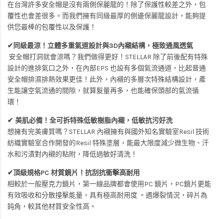
在台灣許多安全帽是沒有兩側保麗龍的！除了保護性較差之外，包
覆性也會差很多。而我們擁有同級最厚的側邊保麗龍設計，能夠提
供您最棒的包覆性以及保護！
✔同級最涼！立體多重氣道設計與3D內襯結構，極致通風透氣
安全帽打洞就會涼嗎？我們做得更好！STELLAR 除了前後配有特殊
設計的進排氣口之外，在內部EPS 也設有多個氣流通道，比起普通
安全帽排濕排熱效果更佳！此外，內襯的多層次特殊結構設計，產
生能讓空氣流通的間隙，就算髮量再多，也能確保頭部的氣流循
環！
✔ 美肌必備！全可拆特殊低敏樹脂內襯，低敏抗污好洗
想擁有完美膚質嗎？STELLAR 內襯擁有與國外知名實驗室Resil 技術
紡織實驗室合作開發的Resil 特殊塗層，能最大限度減少微生物、汗
水和污漬對內襯的粘附，降低過敏好清洗！
✔頂級規格PC 材質鏡片！抗刮抗衝擊高耐用
相較於一般壓克力鏡片，第一線品牌都會使用PC 鏡片，PC鏡片更能
有效吸收和分散撞擊能量，具有極高耐用度 。遇爆裂情況，碎片為
鈍角，較其他材質安全性高。