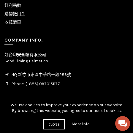
紅利點數
購物抵用金
收藏清單
COMPANY INFO.
好台印安全帽有限公司
Good Timing Helmet co.
HQ 新竹市東區中華路一段286號
Phone: (+886) 0970151177
We use cookies to improve your experience on our website.
By browsing this website, you agree to our use of cookies.
© Copyright - All rights reserved. 2020 - 2026
More info
CLOSE