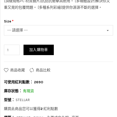
[頂級規格PC 材質鏡片]抗刮抗衝擊高耐用。 [多帽體設計]解決你又
重又晃的包覆問題。 [多種系列彩繪]提供你源源不斷的選擇。
Size
加入購物車
商品收藏
商品比較
可使用紅利點數：
2690
庫存狀態：
有現貨
型號：
STELLAR
購買此商品您可以獲得
2
紅利點數