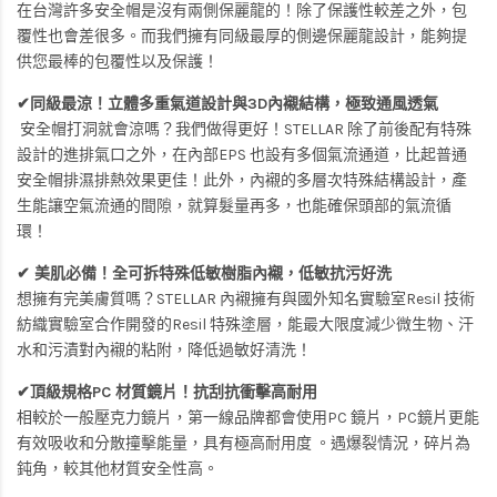
在台灣許多安全帽是沒有兩側保麗龍的！除了保護性較差之外，包
覆性也會差很多。而我們擁有同級最厚的側邊保麗龍設計，能夠提
供您最棒的包覆性以及保護！
✔同級最涼！立體多重氣道設計與3D內襯結構，極致通風透氣
安全帽打洞就會涼嗎？我們做得更好！STELLAR 除了前後配有特殊
設計的進排氣口之外，在內部EPS 也設有多個氣流通道，比起普通
安全帽排濕排熱效果更佳！此外，內襯的多層次特殊結構設計，產
生能讓空氣流通的間隙，就算髮量再多，也能確保頭部的氣流循
環！
✔ 美肌必備！全可拆特殊低敏樹脂內襯，低敏抗污好洗
想擁有完美膚質嗎？STELLAR 內襯擁有與國外知名實驗室Resil 技術
紡織實驗室合作開發的Resil 特殊塗層，能最大限度減少微生物、汗
水和污漬對內襯的粘附，降低過敏好清洗！
✔頂級規格PC 材質鏡片！抗刮抗衝擊高耐用
相較於一般壓克力鏡片，第一線品牌都會使用PC 鏡片，PC鏡片更能
有效吸收和分散撞擊能量，具有極高耐用度 。遇爆裂情況，碎片為
鈍角，較其他材質安全性高。