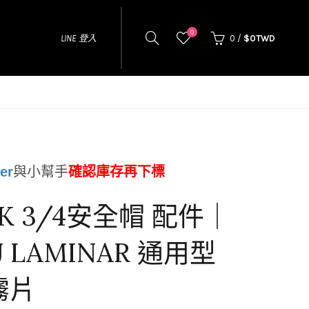
0
LINE 登入
0
/
$0TWD
er
與小幫手
確認庫存再下標
K 3/4安全帽 配件｜
J LAMINAR 通用型
霧片