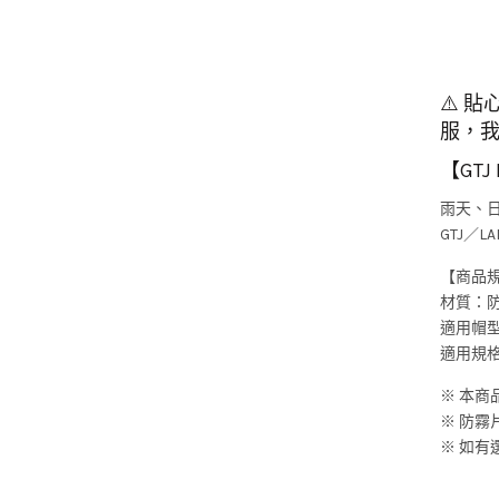
⚠️ 
服，
【GTJ
雨天、
GTJ／
【商品
材質：
適用帽型
適用規
※ 本
※ 防
※ 如有