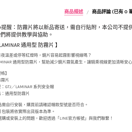
商品描述
商品評論 (已有 0
貼心提醒：防霧片將以新品寄送，需自行貼附，本公司不
我們將提供教學與協助。
 LAMINAR 通用型 防霧片 】
日夜溫差或停等紅燈時，鏡片容易起霧影響視線嗎？
LAMINAR 通用型防霧片，幫助減少鏡片霧氣產生，讓騎乘視線更加清晰安
規格】
防霧片
：GTJ／LAMINAR 系列安全帽
格：通用型防霧片
商品需自行安裝，購買前請確認帽款型號是否符合。
霧片包裝將依實際出貨版本為準。
選購或安裝上的問題，歡迎透過「LINE官方帳號」與我們聯繫！