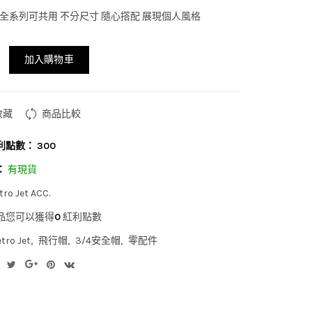
 Jet 全系列可共用 不分尺寸 隨心撘配 展現個人風格
加入購物車
收藏
商品比較
利點數：
300
：
有現貨
tro Jet ACC.
品您可以獲得
0
紅利點數
tro Jet
飛行帽
3/4安全帽
零配件