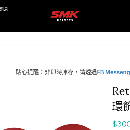
消息
Messeng
貼心提醒：非即時庫存，
請透過
FB
Re
環
$30