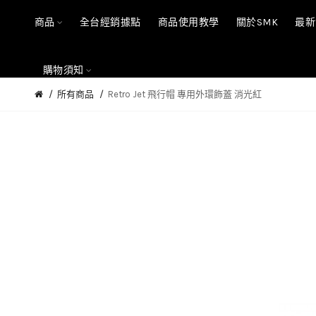
商品
全台經銷據點
商品使用教學
關於SMK
最新
購物須知
所有商品
Retro Jet 飛行帽 專用外環飾蓋 消光紅