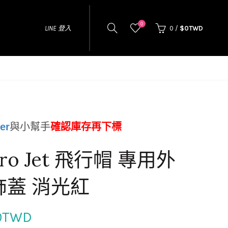
0
LINE 登入
0
/
$0TWD
er
與小幫手
確認庫存再下標
tro Jet 飛行帽 專用外
飾蓋 消光紅
0TWD