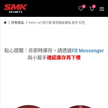
0
0
所有商品
Retro Jet 飛行帽 專用鏡座螺絲 配件 紅色
Messenger
貼心提醒：非即時庫存，
請透過
FB
與小幫手
確認庫存再下標