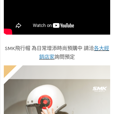
SMK飛行帽 為日常增添時尚預購中 請洽
各大經
銷店家
詢問預定