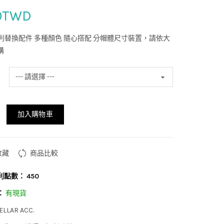
0TWD
ar系列替換配件 多種顏色 隨心撘配 分帽體尺寸裝置，請依大
購
加入購物車
收藏
商品比較
利點數：
450
：
有現貨
ELLAR ACC.