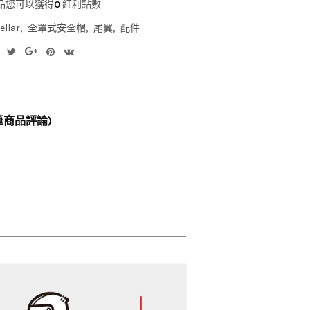
品您可以獲得
0
紅利點數
ellar
全罩式安全帽
尾翼
配件
 筆商品評論)