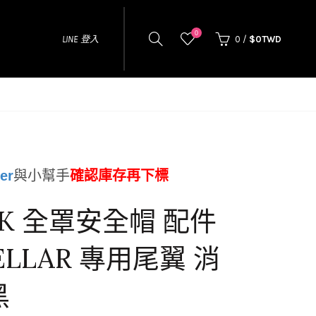
0
LINE 登入
0
/
$0TWD
er
與小幫手
確認庫存再下標
K 全罩安全帽 配件
ELLAR 專用尾翼 消
黑