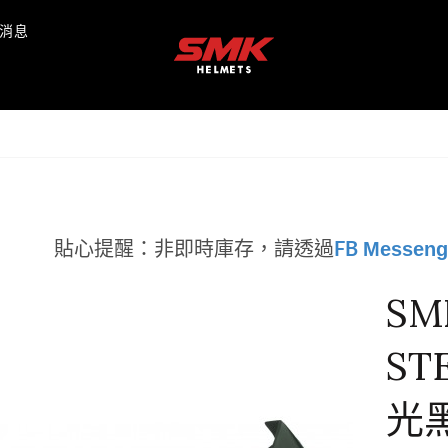
消息
Messeng
貼心提醒：非即時庫存，
請透過
FB
SM
ST
光