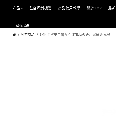
商品
全台經銷據點
商品使用教學
關於SMK
最新
購物須知
所有商品
SMK 全罩安全帽 配件 STELLAR 專用尾翼 消光黑