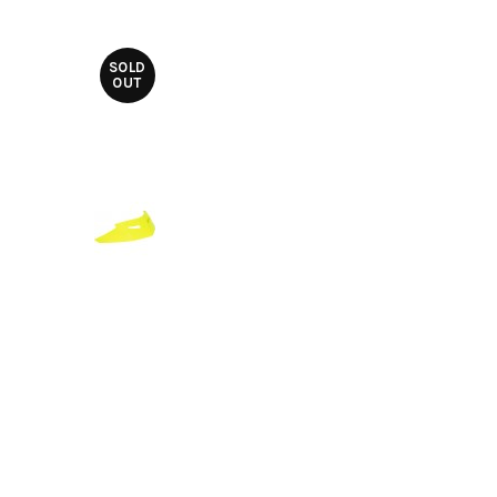
SOLD
OUT
$450TWD