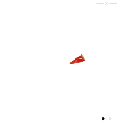
$400TWD
$450TWD