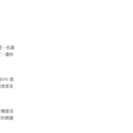
證，也讓
定，讓你
PS 情
吸收安全
全帽是沒
厚的側邊