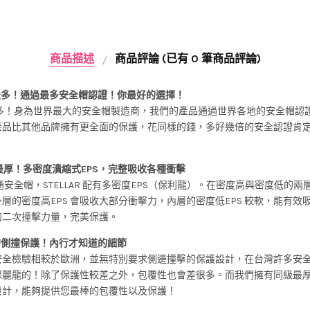
商品描述
商品評論 (已有 0 筆商品評論)
最多！通過最多安全帽認證！你最好的選擇！
多！身為世界最大的安全帽製造商，我們的產品通過世界各地的安全帽認
產品比其他品牌擁有更全面的保護，花同樣的錢，多好幾倍的安全認證肯
。
最厚！多密度潰縮式EPS，完整吸收各種衝擊
安全帽，STELLAR 配有多密度EPS（保利龍）。在密度高與密度低的兩層E
層的密度高EPS 會吸收大部分衝擊力，內層的密度低EPS 較軟，能有效
的二次撞擊力量，完美保護。
的側撞保護！內行才知道的細節
安全檢驗相較於歐洲，並無特別要求側邊撞擊的保護設計，在台灣許多安
保麗龍的！除了保護性較差之外，包覆性也會差很多。而我們擁有同級最
設計，能夠提供您最棒的包覆性以及保護！