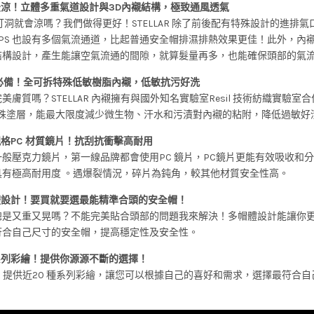
最涼！立體多重氣道設計與3D內襯結構，極致通風透氣
洞就會涼嗎？我們做得更好！STELLAR 除了前後配有特殊設計的進排氣
PS 也設有多個氣流通道，比起普通安全帽排濕排熱效果更佳！此外，內
結構設計，產生能讓空氣流通的間隙，就算髮量再多，也能確保頭部的氣
肌必備！全可拆特殊低敏樹脂內襯，低敏抗污好洗
美膚質嗎？STELLAR 內襯擁有與國外知名實驗室Resil 技術紡織實驗室
l 特殊塗層，能最大限度減少微生物、汗水和污漬對內襯的粘附，降低過敏好
格PC 材質鏡片！抗刮抗衝擊高耐用
般壓克力鏡片，第一線品牌都會使用PC 鏡片，PC鏡片更能有效吸收和
具有極高耐用度 。遇爆裂情況，碎片為鈍角，較其他材質安全性高。
體設計！要買就要選最能精準合頭的安全帽！
總是又重又晃嗎？不能完美貼合頭部的問題我來解決！多帽體設計能讓你
符合自己尺寸的安全帽，提高穩定性及安全性。
系列彩繪！提供你源源不斷的選擇！
LAR 提供近20 種系列彩繪，讓您可以根據自己的喜好和需求，選擇最符合