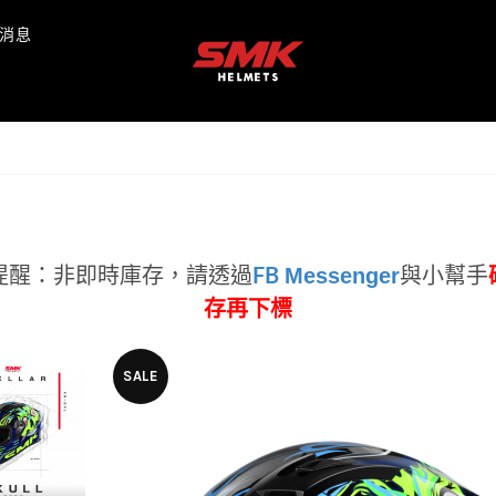
消息
Messenger
提醒：非即時庫存，
請透過
FB
與小幫手
存再下標
SALE