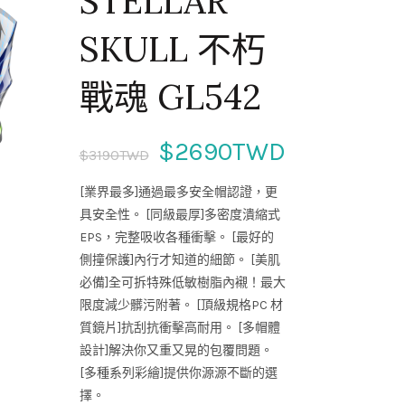
STELLAR
SKULL 不朽
戰魂 GL542
$2690TWD
$3190TWD
[業界最多]通過最多安全帽認證，更
具安全性。 [同級最厚]多密度潰縮式
EPS，完整吸收各種衝擊。 [最好的
側撞保護]內行才知道的細節。 [美肌
必備]全可拆特殊低敏樹脂內襯！最大
限度減少髒污附著。 [頂級規格PC 材
質鏡片]抗刮抗衝擊高耐用。 [多帽體
設計]解決你又重又晃的包覆問題。
[多種系列彩繪]提供你源源不斷的選
擇。