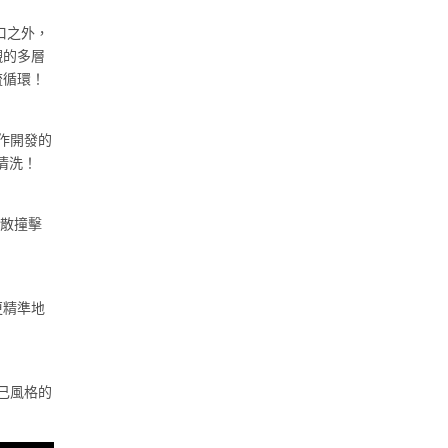
口之外，
襯的多層
流循環！
合作開發的
清洗！
分散撞擊
更精準地
自己風格的