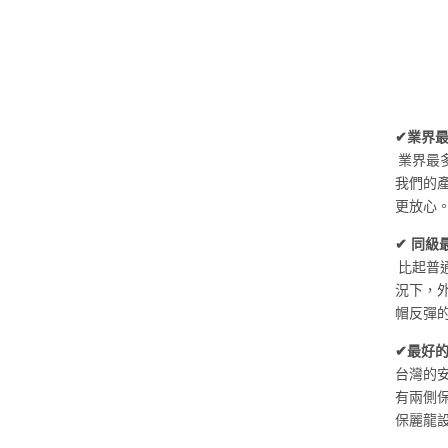
✔業界
業界最
我們的
更放心
✔ 同級
比起普通
況下，外
帽反彈
✔最好
台灣的
有兩側
保麗龍