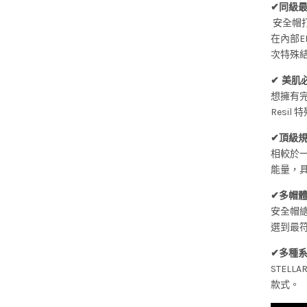
✔同級
安全帽打
在內部E
次特殊
✔ 美
想擁有完
Resi
✔頂級規
相較於一
能量，
✔多帽
安全帽
選到最
✔多種
STEL
款式。