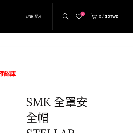
0
LINE 登入
0
/
$0TWD
確認庫
SMK 全罩安
全帽