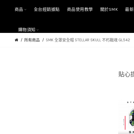
商品
全台經銷據點
商品使用教學
關於SMK
最新
購物須知
所有商品
SMK 全罩安全帽 STELLAR SKULL 不朽戰魂 GL542
貼心