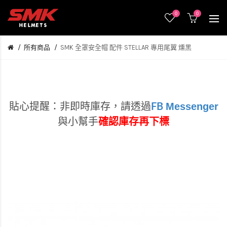
0
0
所有商品
SMK 全罩安全帽 配件 STELLAR 專用尾翼 燻黑
Messenger
貼心提醒：非即時庫存，
請透過
FB
與小幫手
確認庫存再下標