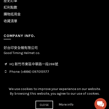
歷史訂單
紅利點數
購物抵用金
收藏清單
COMPANY INFO.
好台印安全帽有限公司
Good Timing Helmet co.
HQ 新竹市東區中華路一段286號
Phone: (+886) 0970151177
We use cookies to improve your experience on our website.
By browsing this website, you agree to our use of cookies.
© Copyright - All rights reserved. 2020 - 2026
More info
CLOSE