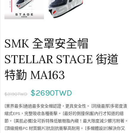
SMK 全罩安全帽
STELLAR STAGE 街道
特勤 MA163
$2690TWD
$3190TWD
[業界最多]通過最多安全帽認證，更具安全性。 [同級最厚]多密度潰
縮式EPS，完整吸收各種衝擊。 [最好的側撞保護]內行才知道的細
節。 [美肌必備]全可拆特殊低敏樹脂內襯！最大限度減少髒污附著。
[頂級規格PC 材質鏡片]抗刮抗衝擊高耐用。 [多帽體設計]解決你又