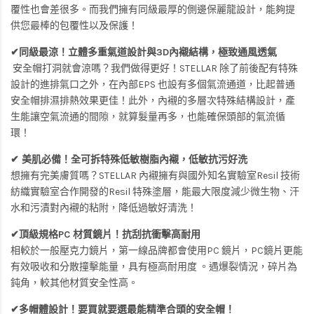
覆性也會差很多。而我們擁有同級最厚的側邊保麗龍設計，能夠提
供您最棒的包覆性以及保護！
✔同級最涼！立體多重氣道設計與3D內襯結構，極致通風透氣
安全帽打洞就會涼嗎？我們做得更好！STELLAR 除了前後配有特殊
設計的進排氣口之外，在內部EPS 也設有多個氣流通道，比起普通
安全帽排濕排熱效果更佳！此外，內襯的多層次特殊結構設計，產
生能讓空氣流通的間隙，就算髮量再多，也能確保頭部的氣流循
環！
✔ 美肌必備！全可拆特殊低敏樹脂內襯，低敏抗污好洗
想擁有完美膚質嗎？STELLAR 內襯擁有與國外知名實驗室Resil 技術
紡織實驗室合作開發的Resil 特殊塗層，能最大限度減少微生物、汗
水和污漬對內襯的粘附，降低過敏好清洗！
✔頂級規格PC 材質鏡片！抗刮抗衝擊高耐用
相較於一般壓克力鏡片，第一線品牌都會使用PC 鏡片，PC鏡片更能
有效吸收和分散撞擊能量，具有極高耐用度 。遇爆裂情況，碎片為
鈍角，較其他材質安全性高。
✔多帽體設計！要買就要選最能精準合頭的安全帽！