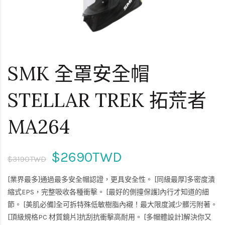
SMK 全罩安全帽
STELLAR TREK 拓荒者
MA264
$2690TWD
$3190TWD
[業界最多]通過最多安全帽認證，更具安全性。 [同級最厚]多密度潰
縮式EPS，完整吸收各種衝擊。 [最好的側撞保護]內行才知道的細
節。 [美肌必備]全可拆特殊低敏樹脂內襯！最大限度減少髒污附著。
[頂級規格PC 材質鏡片]抗刮抗衝擊高耐用。 [多帽體設計]解決你又