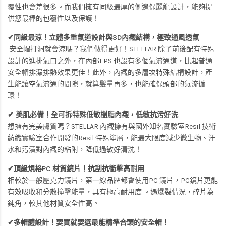
覆性也會差很多。而我們擁有同級最厚的側邊保麗龍設計，能夠提
供您最棒的包覆性以及保護！
✔同級最涼！立體多重氣道設計與3D內襯結構，極致通風透氣
安全帽打洞就會涼嗎？我們做得更好！STELLAR 除了前後配有特殊
設計的進排氣口之外，在內部EPS 也設有多個氣流通道，比起普通
安全帽排濕排熱效果更佳！此外，內襯的多層次特殊結構設計，產
生能讓空氣流通的間隙，就算髮量再多，也能確保頭部的氣流循
環！
✔ 美肌必備！全可拆特殊低敏樹脂內襯，低敏抗污好洗
想擁有完美膚質嗎？STELLAR 內襯擁有與國外知名實驗室Resil 技術
紡織實驗室合作開發的Resil 特殊塗層，能最大限度減少微生物、汗
水和污漬對內襯的粘附，降低過敏好清洗！
✔頂級規格PC 材質鏡片！抗刮抗衝擊高耐用
相較於一般壓克力鏡片，第一線品牌都會使用PC 鏡片，PC鏡片更能
有效吸收和分散撞擊能量，具有極高耐用度 。遇爆裂情況，碎片為
鈍角，較其他材質安全性高。
✔多帽體設計！要買就要選最能精準合頭的安全帽！