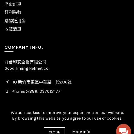
歷史訂單
紅利點數
購物抵用金
收藏清單
COMPANY INFO.
好台印安全帽有限公司
Good Timing Helmet co.
HQ 新竹市東區中華路一段286號
Phone: (+886) 0970151177
We use cookies to improve your experience on our website.
By browsing this website, you agree to our use of cookies.
© Copyright - All rights reserved. 2020 - 2026
More info
CLOSE