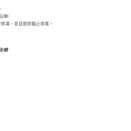
。
玩樂!
會排滿，並且提前截止收客。
安全帽