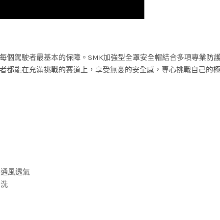
每個駕駛者最基本的保障。SMK加強型全罩安全帽結合多項專業防
者都能在充滿挑戰的賽道上，享受無憂的安全感，專心挑戰自己的
致通風透氣
好洗