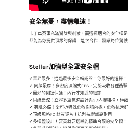
安全無憂，盡情飆速！
卡丁車賽事充滿驚險與刺激，而選擇適合的安全帽是
都能為你提供頂級的保護。這次合作，將讓每位駕駛
Stellar加強型全罩安全帽
✔業界最多！通過最多安全帽認證！你最好的選擇！
✔ 同級最厚！多密度潰縮式EPS，完整吸收各種衝擊
✔最好的側撞保護！內行才知道的細節
✔同級最涼！立體多重氣道設計與3D內襯結構，極
✔ 美肌必備！全可拆特殊低敏樹脂內襯，低敏抗污
✔頂級規格PC 材質鏡片！抗刮抗衝擊高耐用
✔多帽體設計！要買就要選最能精準合頭的安全帽！