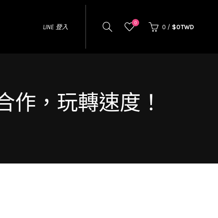
0
LINE 登入
0
/
$0TWD
攜手合作，玩轉速度！