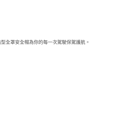
強型全罩安全帽為你的每一次駕駛保駕護航。