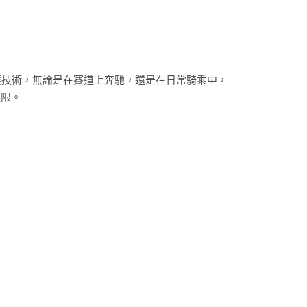
護技術，無論是在賽道上奔馳，還是在日常騎乘中，
極限。