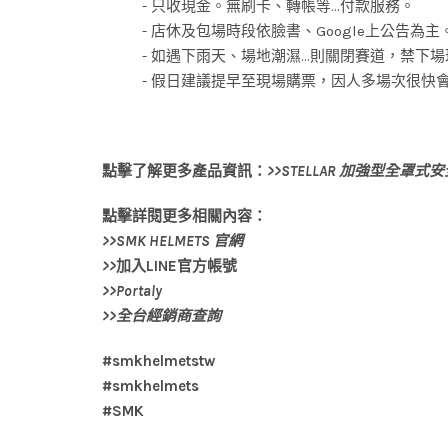
- 只收現金。無刷卡、轉帳等...付款服務。
- 店休及包場時段依臉書、Google上公告為主
- 如遇下雨天、場地潮濕...則關閉賽道，禁下場
- 假日建議提早至現場購票，因人多場次很快
點擊了解更多產品資訊：
>>
STELLAR 加強型全罩式
點擊詳閱更多相關內容：
>>
SMK HELMETS 官網
>>
加入LINE官方帳號
>>
Portaly
>>
全台經銷商查詢
#smkhelmetstw
#smkhelmets
#SMK