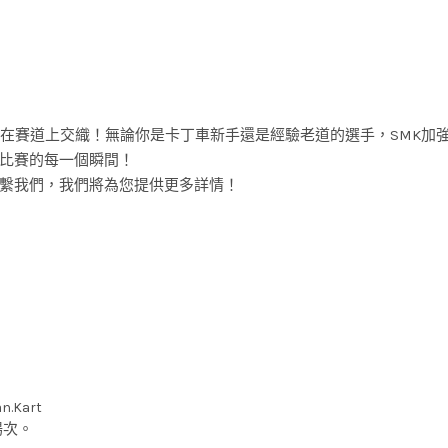
情在賽道上交織！無論你是卡丁車新手還是經驗老道的選手，SMK加
比賽的每一個瞬間！
繫我們，我們將為您提供更多詳情！
n.Kart
場次。