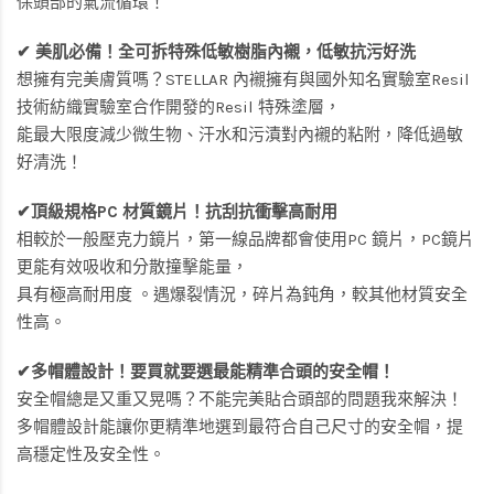
保頭部的氣流循環！
✔ 美肌必備！全可拆特殊低敏樹脂內襯，低敏抗污好洗
想擁有完美膚質嗎？STELLAR 內襯擁有與國外知名實驗室Resil
技術紡織實驗室合作開發的Resil 特殊塗層，
能最大限度減少微生物、汗水和污漬對內襯的粘附，降低過敏
好清洗！
✔頂級規格PC 材質鏡片！抗刮抗衝擊高耐用
相較於一般壓克力鏡片，第一線品牌都會使用PC 鏡片，PC鏡片
更能有效吸收和分散撞擊能量，
具有極高耐用度 。遇爆裂情況，碎片為鈍角，較其他材質安全
性高。
✔多帽體設計！要買就要選最能精準合頭的安全帽！
安全帽總是又重又晃嗎？不能完美貼合頭部的問題我來解決！
多帽體設計能讓你更精準地選到最符合自己尺寸的安全帽，提
高穩定性及安全性。