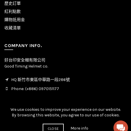
歷史訂單
紅利點數
購物抵用金
收藏清單
COMPANY INFO.
好台印安全帽有限公司
Good Timing Helmet co.
HQ 新竹市東區中華路一段286號
Phone: (+886) 0970151177
We use cookies to improve your experience on our website.
By browsing this website, you agree to our use of cookies.
© Copyright - All rights reserved. 2020 - 2026
More info
CLOSE