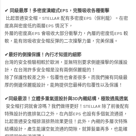
✔ 同級最厚！多密度潰縮式EPS，完整吸收各種衝擊
比起普通安全帽，STELLAR 配有多密度EPS（保利龍）。在密
度高與密度低的兩層EPS 情況下，
外層的密度高EPS 會吸收大部分衝擊力，內層的密度低EPS 較
軟，能有效吸收安全帽反彈的二次撞擊力量，完美保護。
✔最好的側撞保護！內行才知道的細節
台灣的安全檢驗相較於歐洲，並無特別要求側邊撞擊的保護設
計，在台灣許多安全帽是沒有兩側保麗龍的！
除了保護性較差之外，包覆性也會差很多。而我們擁有同級最
厚的側邊保麗龍設計，能夠提供您最棒的包覆性以及保護！
✔同級最涼！立體多重氣道設計與3D內襯結構，極致通風透氣
安全帽打洞就會涼嗎？我們做得更好！STELLAR 除了前後配有
特殊設計的進排氣口之外，在內部EPS 也設有多個氣流通道，
比起普通安全帽排濕排熱效果更佳！此外，內襯的多層次特殊
結構設計，產生能讓空氣流通的間隙，就算髮量再多，也能確